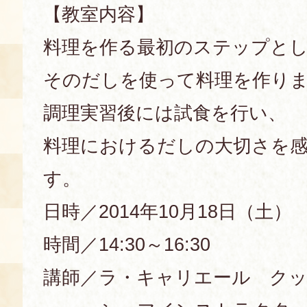
【教室内容】
空き状況・ご予約
料理を作る最初のステップと
食の語り部の部屋
使用料・お支払い方法
そのだしを使って料理を作り
展示見学
調理実習後には試食を行い、
料理におけるだしの大切さを
講演会付き料理教室
す。
あじわい館弁当
日時／2014年10月18日（土）
時間／14:30～16:30
講師／ラ・キャリエール ク