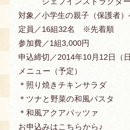
シェフインストラクター
対象／小学生の親子（保護者）
定員／16組32名 ※先着順
参加費／1組3,000円
申込締切／2014年10月12日（日
メニュー（予定）
＊照り焼きチキンサラダ
＊ツナと野菜の和風パスタ
＊和風アクアパッツァ
お申込みはこちらから♪