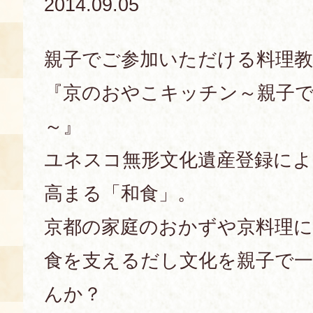
2014.09.05
あじわい館とは
料理教室
親子でご参加いただける料理教
京の食文化について
『京のおやこキッチン～親子で
～』
募集中の教室
アクセス
展示室
ユネスコ無形文化遺産登録によ
キャンセル・ご変更
FAQ
高まる「和食」。
展示室のご紹介
レンタル
京都の家庭のおかずや京料理
食の海援隊・陸援隊 会員限定
食を支えるだし文化を親子で
お土産コーナー
備品リスト
んか？
団体向け見学・体験