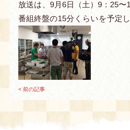
放送は、9月6日（土）9：25〜1
空き状況・ご予約
番組終盤の15分くらいを予定
食の語り部の部屋
使用料・お支払い方法
展示見学
講演会付き料理教室
あじわい館弁当
< 前の記事