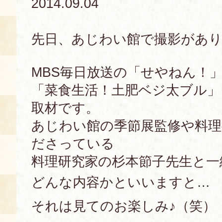
2014.09.04
あじわい館とは
料理教室
先日、あじわい館で撮影があ
京の食文化について
MBS毎日放送の「せやねん！
「菜食生活！土肥ベジ太ブル」
募集中の教室
アクセス
展示室
取材です。
あじわい館の季節展監修や料理
キャンセル・ご変更
FAQ
ださっている
展示室のご紹介
レンタル
料理研究家の杉本節子先生と一
食の海援隊・陸援隊 会員限定
どんな内容かといいますと…
お土産コーナー
備品リスト
それは見てのお楽しみ♪（笑）
団体向け見学・体験