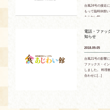
台風24号の接近に
あじわい館とは
もって臨時休館い
あじわい館
料理教室
京の食文化について
電話・ファッ
知らせ
募集中の教室
アクセス
2018.09.05
展示室
台風21号の影響
キャンセル・ご変更
ファックス・イン
FAQ
しました。 料理
展示室のご紹介
合わせに[...]
レンタル
食の海援隊・陸援隊 会員限定
お土産コーナー
備品リスト
団体向け見学・体験