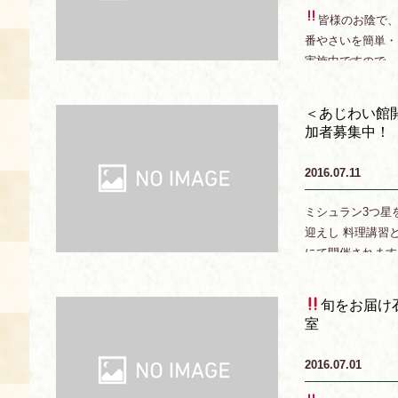
皆様のお陰で、
あじわい館とは
番やさいを簡単・
実施中ですので、
料理教室
さる[...]
京の食文化について
＜あじわい館
加者募集中！
募集中の教室
アクセス
2016.07.11
展示室
ミシュラン3つ星
キャンセル・ご変更
迎えし 料理講習
FAQ
にて開催されます
展示室のご紹介
いただいた後は、旧花
レンタル
食の海援隊・陸援隊 会員限定
旬をお届け
室
お土産コーナー
備品リスト
2016.07.01
団体向け見学・体験