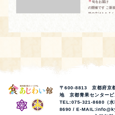
旬をお届け
石
の開催です ご新
空き状況・ご予約
規の方はもちろん
って是非来て下さい♪ 
食の語り部の部屋
使用料・お支払い方法
展示見学
講演会付き料理教室
あじわい館弁当
〒600-8813 京都府
地 京都青果センタービ
TEL:075-321-8680（
8690 / E-MAIL:info@k