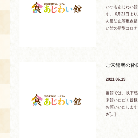
いつもあじわい館
あじわい館とは
す。 6月21日
ん延防止等重点措
料理教室
い館の新型コロナウ[
京の食文化について
募集中の教室
アクセス
展示室
ご来館者の皆様
キャンセル・ご変更
2021.06.19
FAQ
展示室のご紹介
当館では、以下感
レンタル
来館いただく皆様
食の海援隊・陸援隊 会員限定
お願いいたします
ざ[...]
お土産コーナー
備品リスト
団体向け見学・体験