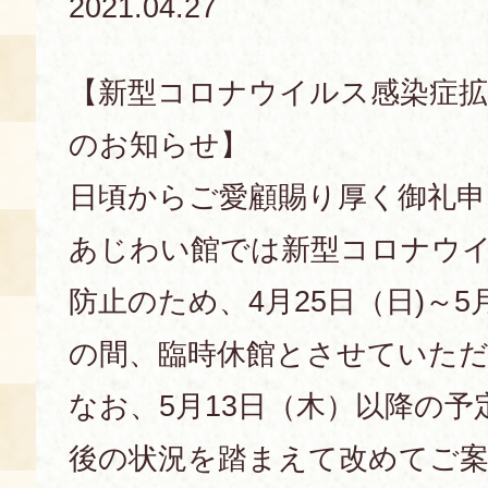
2021.04.27
あじわい館とは
料理教室
【新型コロナウイルス感染症拡
京の食文化について
のお知らせ】
日頃からご愛顧賜り厚く御礼申
募集中の教室
アクセス
展示室
あじわい館では新型コロナウ
キャンセル・ご変更
FAQ
防止のため、4月25日（日)～5
展示室のご紹介
レンタル
の間、臨時休館とさせていた
食の海援隊・陸援隊 会員限定
なお、5月13日（木）以降の
お土産コーナー
備品リスト
後の状況を踏まえて改めてご
団体向け見学・体験