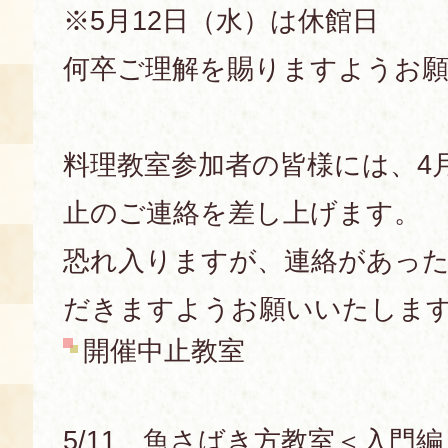
※5月12日（水）は休館日
空き状況・ご予約
何卒ご理解を賜りますようお
食の語り部の部屋
使用料・お支払い方法
展示見学
料理教室参加者の皆様には、4月
止のご連絡を差し上げます。
講演会付き料理教室
恐れ入りますが、連絡があっ
あじわい館弁当
だきますようお願いいたしま
開催中止教室
5/11 魚さばき方教室＜入門