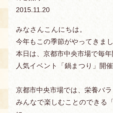
2015.11.20
あじわい館とは
料理教室
みなさんこんにちは。
京の食文化について
今年もこの季節がやってきま
募集中の教室
アクセス
展示室
本日は、京都市中央市場で毎年
キャンセル・ご変更
人気イベント「鍋まつり」開
FAQ
展示室のご紹介
レンタル
食の海援隊・陸援隊 会員限定
京都市中央市場では、栄養バラ
お土産コーナー
みんなで楽しむことのできる
備品リスト
団体向け見学・体験