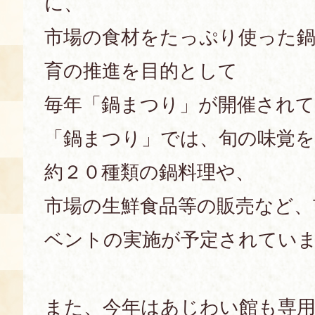
に、
空き状況・ご予約
市場の食材をたっぷり使った鍋
食の語り部の部屋
育の推進を目的として
使用料・お支払い方法
毎年「鍋まつり」が開催され
展示見学
「鍋まつり」では、旬の味覚
講演会付き料理教室
約２０種類の鍋料理や、
市場の生鮮食品等の販売など、
あじわい館弁当
ベントの実施が予定されてい
また、今年はあじわい館も専