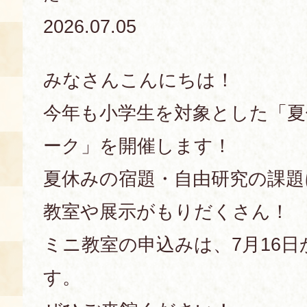
2026.07.05
あじわい館とは
料理教室
みなさんこんにちは！
京の食文化について
今年も小学生を対象とした「夏
募集中の教室
アクセス
展示室
ーク」を開催します！
キャンセル・ご変更
夏休みの宿題・自由研究の課題
FAQ
展示室のご紹介
教室や展示がもりだくさん！
レンタル
食の海援隊・陸援隊 会員限定
ミニ教室の申込みは、7月16
お土産コーナー
す。
備品リスト
団体向け見学・体験