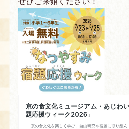
ぜひご来館ください！
空き状況・ご予約
食の語り部の部屋
使用料・お支払い方法
展示見学
講演会付き料理教室
あじわい館弁当