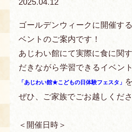
2025.04.12
あじわい館とは
料理教室
ゴールデンウィークに開催す
京の食文化について
ベントのご案内です！
あじわい館にて実際に食に関
募集中の教室
アクセス
展示室
だきながら学習できるイベン
キャンセル・ご変更
FAQ
「あじわい館★こどもの日体験フェスタ」
展示室のご紹介
レンタル
ぜひ、ご家族でごお越しくだ
食の海援隊・陸援隊 会員限定
お土産コーナー
備品リスト
＜開催日時＞
団体向け見学・体験