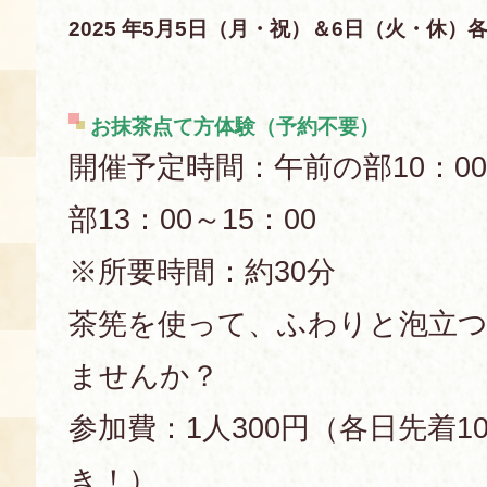
2025 年5月5日（月・祝）＆6日（火・休）各日1
空き状況・ご予約
食の語り部の部屋
使用料・お支払い方法
お抹茶点て方体験（予約不要）
開催予定時間：午前の部10：00
展示見学
部13：00～15：00
講演会付き料理教室
※所要時間：約30分
茶筅を使って、ふわりと泡立
あじわい館弁当
ませんか？
参加費：1人300円（各日先着
き！）