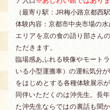
ア入口
※あじわい館ではあり
（最寄り駅：JR梅小路京都西
体験内容：京都市中央市場の水
エリアを京の食の語り部さん
ただきます。
臨場感あふれる映像やモート
いる小型運搬車）の運転気分が
をはじめとする各種体験展示
同伴いただくのは沖先生。長年
た沖先生ならではの裏話も聞