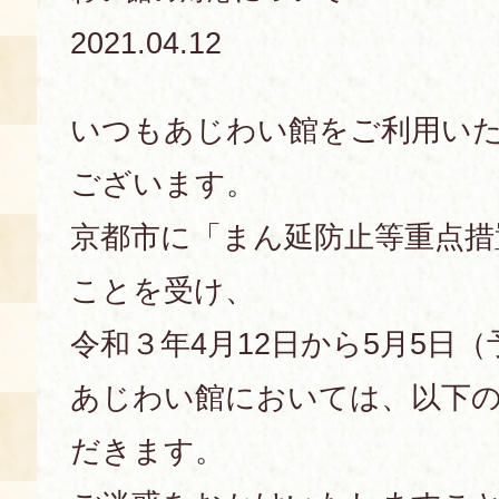
2021.04.12
あじわい館とは
料理教室
いつもあじわい館をご利用い
京の食文化について
ございます。
募集中の教室
アクセス
展示室
京都市に「まん延防止等重点措
キャンセル・ご変更
ことを受け、
FAQ
展示室のご紹介
令和３年4月12日から5月5日
レンタル
食の海援隊・陸援隊 会員限定
あじわい館においては、以下
お土産コーナー
だきます。
備品リスト
団体向け見学・体験