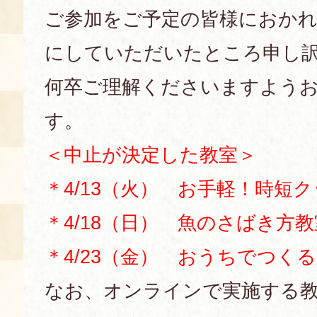
ご参加をご予定の皆様におか
にしていただいたところ申し
何卒ご理解くださいますよう
す。
＜中止が決定した教室＞
＊4/13（火） お手軽！時短
＊4/18（日） 魚のさばき方
＊4/23（金） おうちでつく
なお、オンラインで実施する