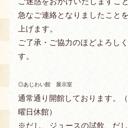
ご迷惑をおかけいたしますこ
空き状況・ご予約
急なご連絡となりましたこと
食の語り部の部屋
上げます。
使用料・お支払い方法
ご了承・ご協力のほどよろし
展示見学
す。
講演会付き料理教室
◎あじわい館 展示室
あじわい館弁当
通常通り開館しております。（8:3
曜日休館）
※だし、ジュースの試飲、だし