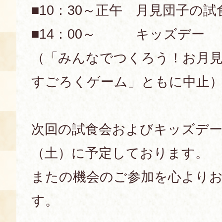
■10：30～正午 月見団子の試
空き状況・ご予約
■14：00～ キッズデー
食の語り部の部屋
使用料・お支払い方法
（「みんなでつくろう！お月
展示見学
すごろくゲーム」ともに中止
講演会付き料理教室
次回の試食会およびキッズデー
あじわい館弁当
（土）に予定しております。
またの機会のご参加を心より
す。