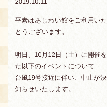
2019.10.11
あじわい館とは
料理教室
平素はあじわい館をご利用い
京の食文化について
とうございます。
募集中の教室
アクセス
展示室
明日、10月12日（土）に開催
キャンセル・ご変更
FAQ
た以下のイベントについて
展示室のご紹介
レンタル
台風19号接近に伴い、中止が
食の海援隊・陸援隊 会員限定
知らせいたします。
お土産コーナー
備品リスト
団体向け見学・体験