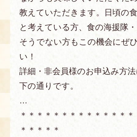
空き状況・ご予約
教えていただきます。日頃の
食の語り部の部屋
と考えている方、食の海援隊・
使用料・お支払い方法
そうでない方もこの機会にぜ
展示見学
い！
講演会付き料理教室
詳細・非会員様のお申込み方法
下の通りです。
あじわい館弁当
…
＊＊＊＊＊＊＊＊＊＊＊＊＊＊
＊＊＊＊＊