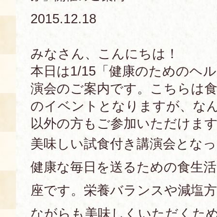
2015.12.18
あじわい館とは
料理教室
みなさん、こんにちは！
京の食文化について
本日は1/15「健康のためのヘ
演会のご案内です。こちらは食
募集中の教室
アクセス
展示室
のイベントとなりますが、な
以外の方もご参加いただけま
キャンセル・ご変更
FAQ
美味しい試食付き講演会とな
展示室のご紹介
レンタル
食の海援隊・陸援隊 会員限定
健康な毎日を送るための食生
お土産コーナー
座です。栄養バランスや減塩方
備品リスト
団体向け見学・体験
ながらも美味しくいただくた