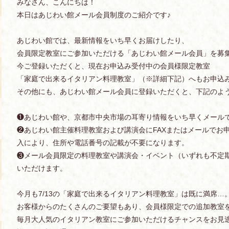
みなさん、こんにちは！
本日はあじわい館メール会員制度のご紹介です♪
あじわい館では、最新情報をいち早くお届けしたり、
会員限定教室にご参加いただける「あじわい館メール会員」を募
今ご登録いただくと、現在お申込み受付中の会員様限定教室
「家庭で出来るイタリアン料理教室」（※詳細下記）へもお申込
その他にも、あじわい館メール会員に登録いただくと、下記のよ
❶あじわい館や、京都市中央市場の耳寄り情報をいち早くメール
❷あじわい館主催料理教室および講演会にFAXまたはメールでお
入により、住所や電話番号の記載が不要になります。
❸メール会員限定の料理教室や講演会・イベント（いずれも不定
いただけます。
今月も7/13の「家庭で出来るイタリアン料理教室」は既に満席…
お客様からのたくさんのご要望もあり、会員様限定での追加教室
毎月大人気のイタリアン教室にご参加いただけるチャンスをお見