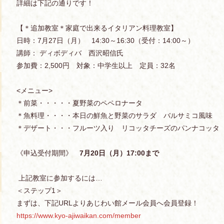
詳細は下記の通りです！
【＊追加教室＊家庭で出来るイタリアン料理教室】
日時：7月27日（月） 14:30～16:30（受付：14:00～）
講師： ディボディバ 西沢昭信氏
参加費：2,500円 対象：中学生以上 定員：32名
<メニュー>
＊前菜・・・・・夏野菜のペペロナータ
＊魚料理・・・・本日の鮮魚と野菜のサラダ バルサミコ風味
＊デザート・・・フルーツ入り リコッタチーズのパンナコッタ
《申込受付期間》
7
月
20
日（月）
17:00
まで
上記教室に参加するには…
＜ステップ1＞
まずは、下記URLよりあじわい館メール会員へ会員登録！
https://www.kyo-ajiwaikan.com/member