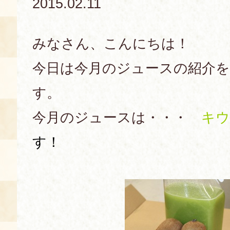
2015.02.11
あじわい館とは
料理教室
みなさん、こんにちは！
京の食文化について
今日は今月のジュースの紹介
す。
募集中の教室
アクセス
展示室
今月のジュースは・・・
キウ
キャンセル・ご変更
FAQ
す！
展示室のご紹介
レンタル
食の海援隊・陸援隊 会員限定
お土産コーナー
備品リスト
団体向け見学・体験