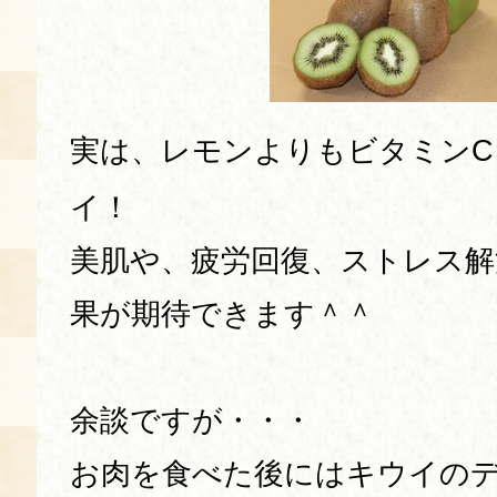
空き状況・ご予約
食の語り部の部屋
使用料・お支払い方法
実は、レモンよりもビタミンC
展示見学
イ！
講演会付き料理教室
美肌や、疲労回復、ストレス解
果が期待できます＾＾
あじわい館弁当
余談ですが・・・
お肉を食べた後にはキウイの