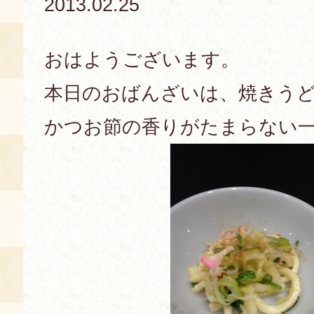
2013.02.25
あじわい館とは
料理教室
おはようございます。
京の食文化について
本日のおばんざいは、焼きう
かつお節の香りがたまらない
募集中の教室
アクセス
展示室
キャンセル・ご変更
FAQ
展示室のご紹介
レンタル
食の海援隊・陸援隊 会員限定
お土産コーナー
備品リスト
団体向け見学・体験