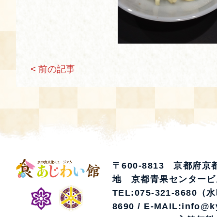
空き状況・ご予約
食の語り部の部屋
使用料・お支払い方法
< 前の記事
展示見学
講演会付き料理教室
あじわい館弁当
〒600-8813 京都府
地 京都青果センタービ
TEL:075-321-8680（
8690 / E-MAIL:info@k