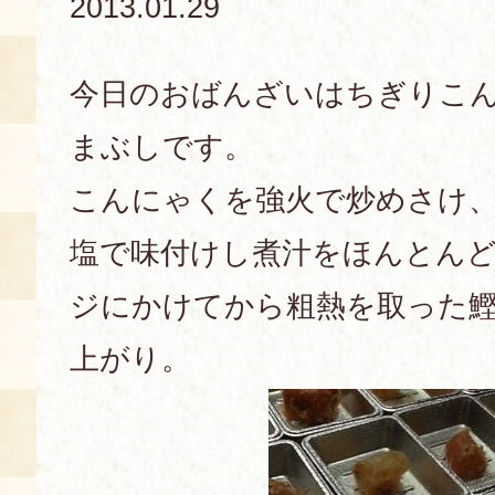
2013.01.29
あじわい館とは
料理教室
今日のおばんざいはちぎりこ
京の食文化について
まぶしです。
こんにゃくを強火で炒めさけ、
募集中の教室
アクセス
展示室
塩で味付けし煮汁をほんとん
キャンセル・ご変更
FAQ
ジにかけてから粗熱を取った
展示室のご紹介
レンタル
上がり。
食の海援隊・陸援隊 会員限定
お土産コーナー
備品リスト
団体向け見学・体験