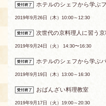
ホテルのシェフから学ぶ
あじわい館とは
料理教室
2019年9月26日（木）10:00～12:30
京の食文化について
次世代の京料理人に習う京
募集中の教室
2019年9月24日（火） 14:30〜16:30
アクセス
展示室
キャンセル・ご変更
ホテルのシェフから学ぶ
FAQ
展示室のご紹介
レンタル
2019年9月19日（木）13:00～16:30
食の海援隊・陸援隊 会員限定
お土産コーナー
おばんざい料理教室
備品リスト
団体向け見学・体験
2019年9月17日（火）19:00～20:30