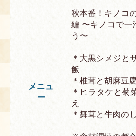
秋本番！キノコの
編 〜キノコで一
う〜
＊大黒シメジと
飯
＊椎茸と胡麻豆
メニュ
＊ヒラタケと菊
ー
え
＊舞茸と牛肉の