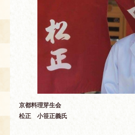
空き状況・ご予約
食の語り部の部屋
使用料・お支払い方法
展示見学
講演会付き料理教室
あじわい館弁当
京都料理芽生会
松正 小笹正義氏