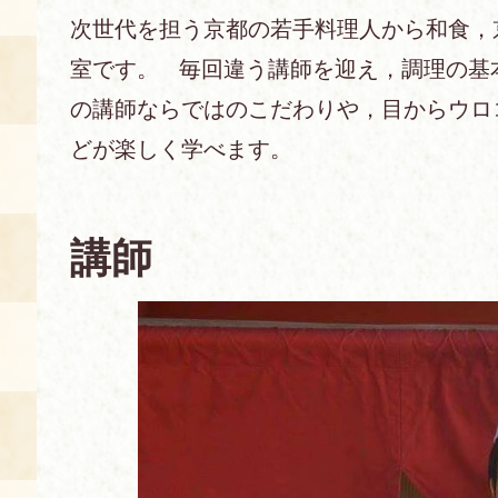
次世代を担う京都の若手料理人から和食，
あじわい館とは
室です。 毎回違う講師を迎え，調理の基
料理教室
の講師ならではのこだわりや，目からウロ
京の食文化について
どが楽しく学べます。
募集中の教室
アクセス
展示室
講師
キャンセル・ご変更
FAQ
展示室のご紹介
レンタル
食の海援隊・陸援隊 会員限定
お土産コーナー
備品リスト
団体向け見学・体験