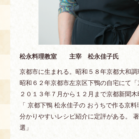
松永料理教室 主宰 松永佳子氏
京都市に生まれる。昭和５８年京都大和調
昭和６２年京都市左京区下鴨の自宅にて「
２０１３年７月から１２月まで京都新聞木
「 京都下鴨 松永佳子の おうちで作る京料
分かりやすいレシピ紹介に定評がある。 著
選」