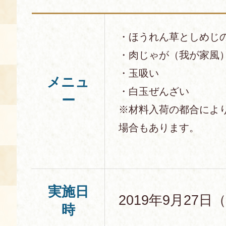
・ほうれん草としめじ
・肉じゃが（我が家風
・玉吸い
メニュ
・白玉ぜんざい
ー
※材料入荷の都合によ
場合もあります。
実施日
2019年9月27日
時