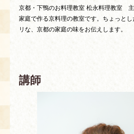
京都・下鴨のお料理教室 松永料理教室 
あじわい館とは
家庭で作る京料理の教室です。ちょっとし
料理教室
リな、京都の家庭の味をお伝えします。
京の食文化について
募集中の教室
アクセス
展示室
キャンセル・ご変更
講師
FAQ
展示室のご紹介
レンタル
食の海援隊・陸援隊 会員限定
お土産コーナー
備品リスト
団体向け見学・体験