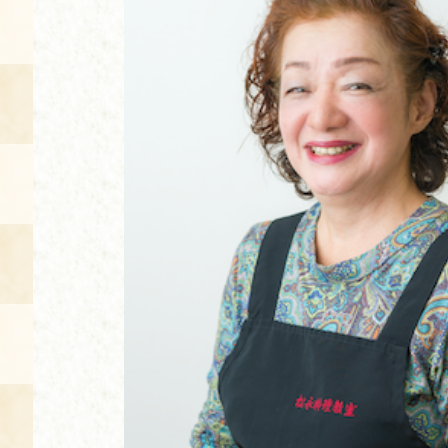
空き状況・ご予約
食の語り部の部屋
使用料・お支払い方法
展示見学
講演会付き料理教室
あじわい館弁当