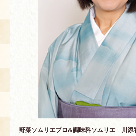
空き状況・ご予約
食の語り部の部屋
使用料・お支払い方法
展示見学
講演会付き料理教室
あじわい館弁当
野菜ソムリエプロ&調味料ソムリエ 川添