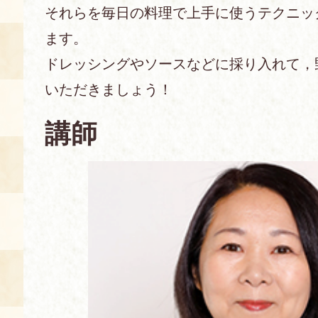
それらを毎日の料理で上手に使うテクニッ
あじわい館とは
ます。
料理教室
ドレッシングやソースなどに採り入れて，
京の食文化について
いただきましょう！
講師
募集中の教室
アクセス
展示室
キャンセル・ご変更
FAQ
展示室のご紹介
レンタル
食の海援隊・陸援隊 会員限定
お土産コーナー
備品リスト
団体向け見学・体験