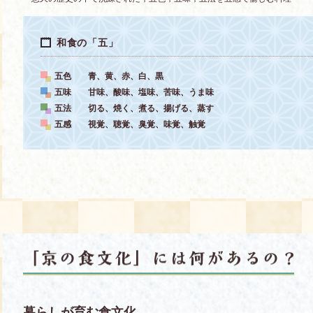
和食の「五」
五色 青、黄、赤、白、黒
五味 甘味、酸味、塩味、苦味、うま味
五法 切る、焼く、煮る、揚げる、蒸す
五感 視覚、聴覚、臭覚、味覚、触覚
暮らしが育む食文化