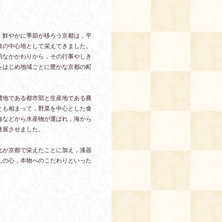
，鮮やかに季節が移ろう京都は，平
教の中心地として栄えてきました。
的なかかわりから，その行事やしき
をはじめ地域ごとに豊かな京都の町
費地である都市部と生産地である農
とも相まって，野菜を中心とした食
海などから水産物が運ばれ，海から
発展させました。
化が京都で栄えたことに加え，漆器
しの心，本物へのこだわりといった