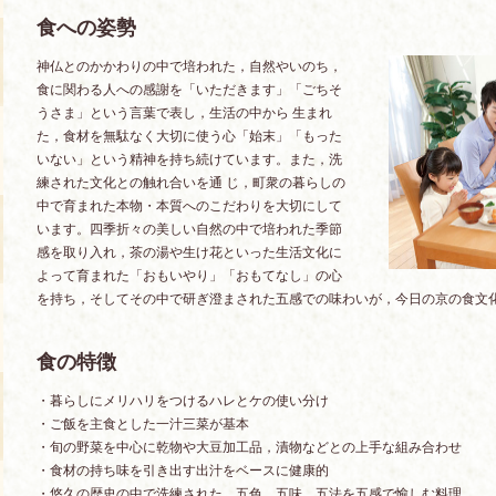
食への姿勢
神仏とのかかわりの中で培われた，自然やいのち，
食に関わる人への感謝を「いただきます」「ごちそ
うさま」という言葉で表し，生活の中から 生まれ
た，食材を無駄なく大切に使う心「始末」「もった
いない」という精神を持ち続けています。また，洗
練された文化との触れ合いを通 じ，町衆の暮らしの
中で育まれた本物・本質へのこだわりを大切にして
います。四季折々の美しい自然の中で培われた季節
感を取り入れ，茶の湯や生け花といった生活文化に
よって育まれた「おもいやり」「おもてなし」の心
を持ち，そしてその中で研ぎ澄まされた五感での味わいが，今日の京の食文
食の特徴
・暮らしにメリハリをつけるハレとケの使い分け
・ご飯を主食とした一汁三菜が基本
・旬の野菜を中心に乾物や大豆加工品，漬物などとの上手な組み合わせ
・食材の持ち味を引き出す出汁をベースに健康的
・悠久の歴史の中で洗練された，五色，五味，五法を五感で愉しむ料理