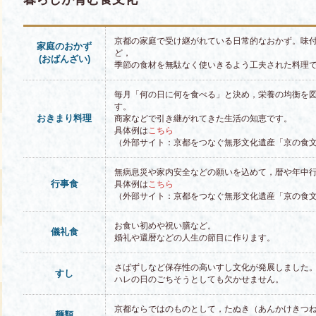
京都の家庭で受け継がれている日常的なおかず。味
家庭のおかず
ど，
(おばんざい)
季節の食材を無駄なく使いきるよう工夫された料理
毎月「何の日に何を食べる」と決め，栄養の均衡を
す。
おきまり料理
商家などで引き継がれてきた生活の知恵です。
具体例は
こちら
（外部サイト：京都をつなぐ無形文化遺産「京の食文
無病息災や家内安全などの願いを込めて，暦や年中
行事食
具体例は
こちら
（外部サイト：京都をつなぐ無形文化遺産「京の食文
お食い初めや祝い膳など。
儀礼食
婚礼や還暦などの人生の節目に作ります。
さばずしなど保存性の高いすし文化が発展しました
すし
ハレの日のごちそうとしても欠かせません。
京都ならではのものとして，たぬき（あんかけきつ
麺類