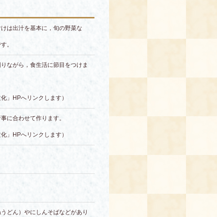
付けは出汁を基本に，旬の野菜な
です。
図りながら，食生活に節目をつけま
化」HPへリンクします）
行事に合わせて作ります。
化」HPへリンクします）
。
ねうどん）やにしんそばなどがあり