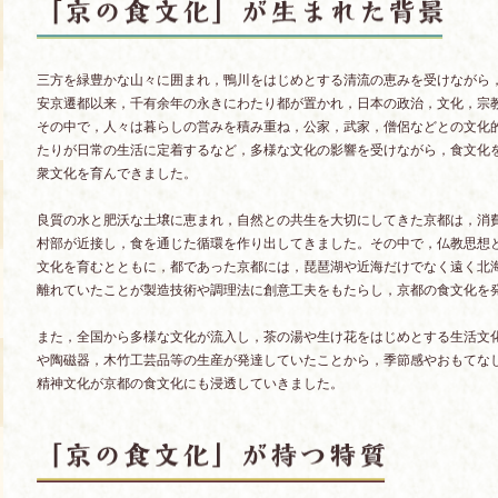
三方を緑豊かな山々に囲まれ，鴨川をはじめとする清流の恵みを受けながら
安京遷都以来，千有余年の永きにわたり都が置かれ，日本の政治，文化，宗
その中で，人々は暮らしの営みを積み重ね，公家，武家，僧侶などとの文化
たりが日常の生活に定着するなど，多様な文化の影響を受けながら，食文化
衆文化を育んできました。
良質の水と肥沃な土壌に恵まれ，自然との共生を大切にしてきた京都は，消
村部が近接し，食を通じた循環を作り出してきました。その中で，仏教思想
文化を育むとともに，都であった京都には，琵琶湖や近海だけでなく遠く北
離れていたことが製造技術や調理法に創意工夫をもたらし，京都の食文化を
また，全国から多様な文化が流入し，茶の湯や生け花をはじめとする生活文
や陶磁器，木竹工芸品等の生産が発達していたことから，季節感やおもてな
精神文化が京都の食文化にも浸透していきました。