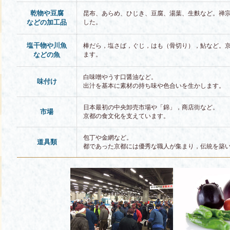
乾物や豆腐
昆布、あらめ、ひじき、豆腐、湯葉、生麩など。禅
などの加工品
した。
塩干物や川魚
棒だら，塩さば，ぐじ，はも（骨切り），鮎など。
などの魚
ます。
白味噌やうす口醤油など。
味付け
出汁を基本に素材の持ち味や色合いを生かします。
日本最初の中央卸売市場や「錦」，商店街など。
市場
京都の食文化を支えています。
包丁や金網など。
道具類
都であった京都には優秀な職人が集まり，伝統を築