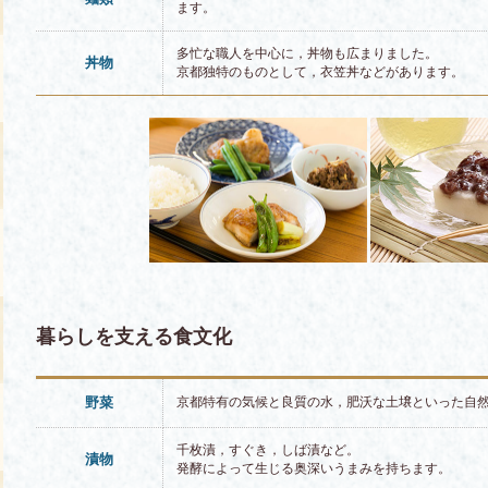
ます。
多忙な職人を中心に，丼物も広まりました。
丼物
京都独特のものとして，衣笠丼などがあります。
暮らしを支える食文化
野菜
京都特有の気候と良質の水，肥沃な土壌といった自
千枚漬，すぐき，しば漬など。
漬物
発酵によって生じる奥深いうまみを持ちます。