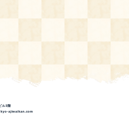
ビル3階
kyo-ajiwaikan.com