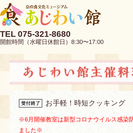
TEL 075-321-8680
開館時間（水曜日休館日）8:30〜17:00
EN
中文
お手軽！時短クッキング
当館について
※6月開催教室は新型コロナウイルス感染
ました※