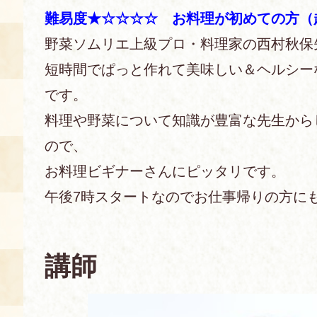
難易度★☆☆☆☆ お料理が初めての方（
あじわい館とは
野菜ソムリエ上級プロ・料理家の西村秋保
料理教室
短時間でぱっと作れて美味しい＆ヘルシー
京の食文化について
です。
料理や野菜について知識が豊富な先生から
募集中の教室
アクセス
展示室
ので、
お料理ビギナーさんにピッタリです。
キャンセル・ご変更
FAQ
午後7時スタートなのでお仕事帰りの方に
展示室のご紹介
レンタル
食の海援隊・陸援隊 会員限定
講師
お土産コーナー
備品リスト
団体向け見学・体験