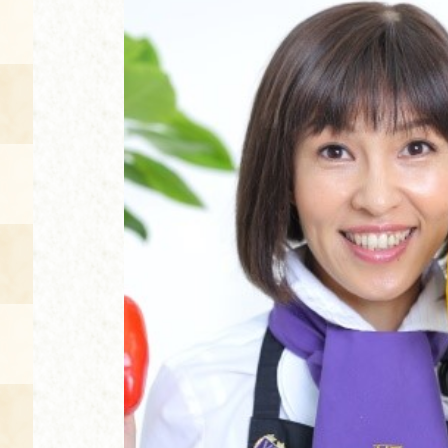
空き状況・ご予約
食の語り部の部屋
使用料・お支払い方法
展示見学
講演会付き料理教室
あじわい館弁当