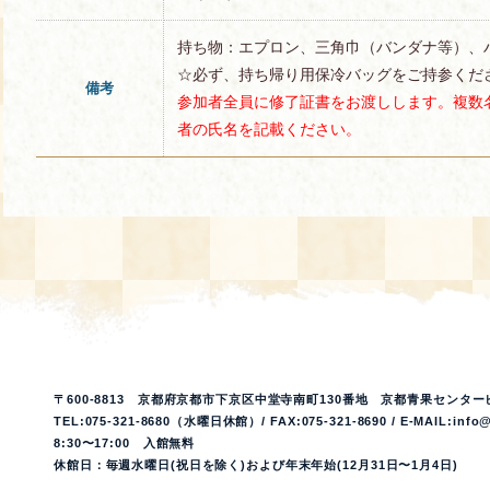
持ち物：エプロン、三角巾（バンダナ等）、
☆必ず、持ち帰り用保冷バッグをご持参くだ
備考
参加者全員に修了証書をお渡しします。複数
者の氏名を記載ください。
〒600-8813 京都府京都市下京区中堂寺南町130番地 京都青果センター
TEL:075-321-8680（水曜日休館）/ FAX:075-321-8690 / E-MAIL:info@
8:30〜17:00 入館無料
休館日：毎週水曜日(祝日を除く)および年末年始(12月31日〜1月4日)