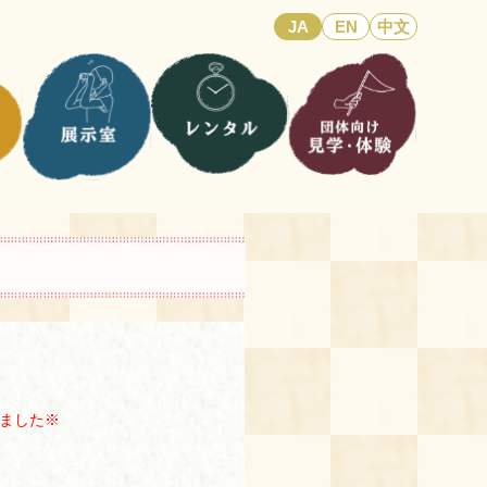
JA
EN
中文
ました※
。