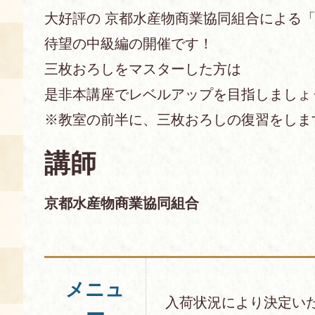
大好評の 京都水産物商業協同組合による
あじわい館とは
待望の中級編の開催です！
料理教室
三枚おろしをマスターした方は
京の食文化について
是非本講座でレベルアップを目指しましょ
※教室の前半に、三枚おろしの復習をしま
募集中の教室
アクセス
展示室
講師
キャンセル・ご変更
FAQ
京都水産物商業協同組合
展示室のご紹介
レンタル
食の海援隊・陸援隊 会員限定
お土産コーナー
メニュ
備品リスト
団体向け見学・体験
入荷状況により決定い
ー