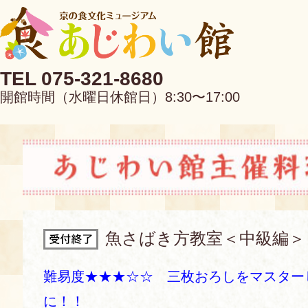
TEL 075-321-8680
開館時間（水曜日休館日）8:30〜17:00
EN
中文
魚さばき方教室＜中級編＞
当館について
難易度★★★☆☆ 三枚おろしをマスター
に！！