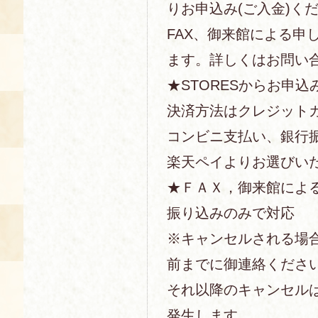
りお申込み(ご入金)く
FAX、御来館による申
ます。詳しくはお問い
★STORESからお申込
決済方法はクレジットカー
コンビニ支払い、銀行
楽天ペイよりお選びい
★ＦＡＸ，御来館によ
振り込みのみで対応
※キャンセルされる場
前までに御連絡くださ
それ以降のキャンセル
発生します。