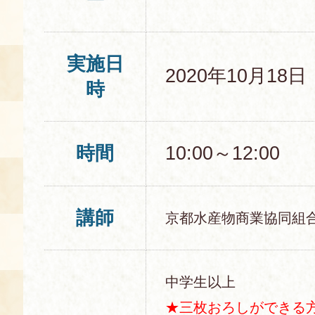
空き状況・ご予約
食の語り部の部屋
実施日
2020年10月18
使用料・お支払い方法
時
展示見学
時間
10:00～12:00
講演会付き料理教室
あじわい館弁当
講師
京都水産物商業協同組
中学生以上
★
三枚おろしができる