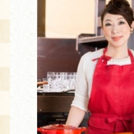
空き状況・ご予約
食の語り部の部屋
使用料・お支払い方法
展示見学
講演会付き料理教室
あじわい館弁当