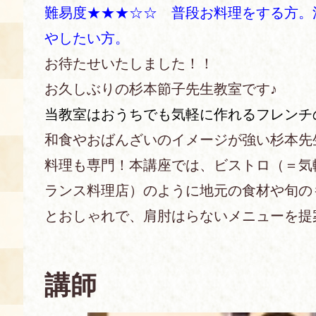
難易度★★★☆☆ 普段お料理をする方。
あじわい館とは
やしたい方。
料理教室
お待たせいたしました！！
京の食文化について
お久しぶりの杉本節子先生教室です♪
当教室はおうちでも
気軽に作れるフレンチ
募集中の教室
アクセス
和食やおばんざいのイメージが強い杉本先
展示室
料理も専門！本講座では、ビストロ（＝気
キャンセル・ご変更
FAQ
ランス料理店）のように地元の食材や旬の
展示室のご紹介
とおしゃれで、肩肘はらないメニューを提
レンタル
食の海援隊・陸援隊 会員限定
お土産コーナー
講師
備品リスト
団体向け見学・体験