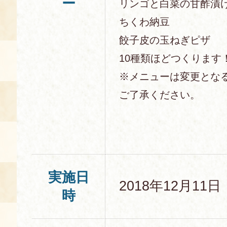
ー
リンゴと白菜の甘酢漬
ちくわ納豆
餃子皮の玉ねぎピザ
10種類ほどつくります
※メニューは変更とな
ご了承ください。
実施日
2018年12月11
時