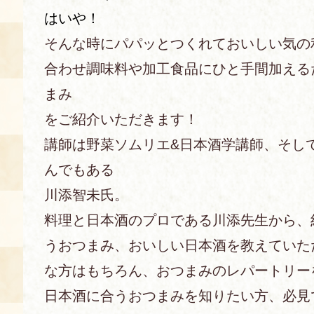
はいや！
あじわい館とは
そんな時にパパッとつくれておいしい気の
料理教室
合わせ調味料や加工食品にひと手間加える
京の食文化について
まみ
をご紹介いただきます！
募集中の教室
アクセス
展示室
講師は野菜ソムリエ&日本酒学講師、そし
んでもある
キャンセル・ご変更
FAQ
川添智未氏。
展示室のご紹介
レンタル
料理と日本酒のプロである川添先生から、
食の海援隊・陸援隊 会員限定
うおつまみ、おいしい日本酒を教えていた
お土産コーナー
な方はもちろん、おつまみのレパートリー
備品リスト
日本酒に合うおつまみを知りたい方、必見
団体向け見学・体験