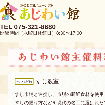
TEL 075-321-8680
開館時間（水曜日休館日）8:30〜17:00
EN
中文
すし教室
当館について
すし市場と連携し、市場の新鮮食材を使用
すしの握り方などを現代の名工に選ばれた