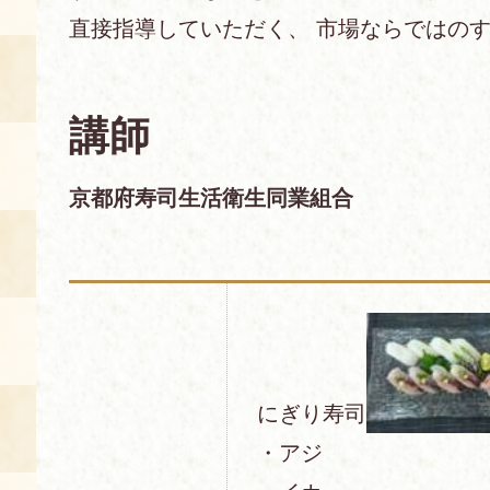
直接指導していただく、 市場ならではのす
あじわい館とは
料理教室
講師
京の食文化について
募集中の教室
京都府寿司生活衛生同業組合
アクセス
展示室
キャンセル・ご変更
FAQ
展示室のご紹介
レンタル
食の海援隊・陸援隊 会員限定
お土産コーナー
にぎり寿司
備品リスト
・アジ
団体向け見学・体験