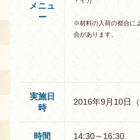
・イカ
メニュ
空き状況・ご予約
ー
※材料の入荷の都合に
食の語り部の部屋
使用料・お支払い方法
合があります。
展示見学
講演会付き料理教室
あじわい館弁当
実施日
2016年9月10日
時
時間
14:30～16:30