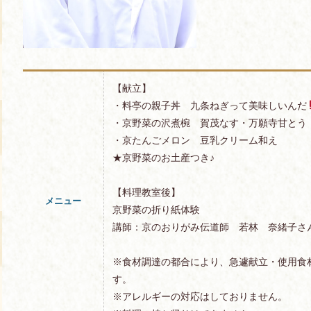
【献立】
・料亭の親子丼 九条ねぎって美味しいんだ
・京野菜の沢煮椀 賀茂なす・万願寺甘とう
・京たんごメロン 豆乳クリーム和え
★京野菜のお土産つき♪
【料理教室後】
メニュー
京野菜の折り紙体験
講師：京のおりがみ伝道師 若林 奈緒子さ
※食材調達の都合により、急遽献立・使用食
す。
※アレルギーの対応はしておりません。