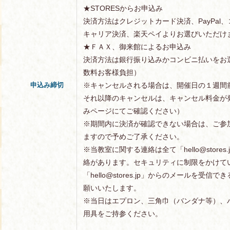
★STORESからお申込み
決済方法はクレジットカード決済、PayPal
キャリア決済、楽天ペイよりお選びいただけ
★ＦＡＸ、御来館によるお申込み
決済方法は銀行振り込みかコンビニ払いをお
数料お客様負担）
申込み締切
※キャンセルされる場合は、開催日の１週間
それ以降のキャンセルは、キャンセル料金が
みページにてご確認ください）
※期間内に決済が確認できない場合は、ご参
ますので予めご了承ください。
※当教室に関する連絡は全て「hello@store
絡があります。セキュリティに制限をかけて
「hello@stores.jp」からのメールを受
願いいたします。
※当日はエプロン、三角巾（バンダナ等）、
用具をご持参ください。