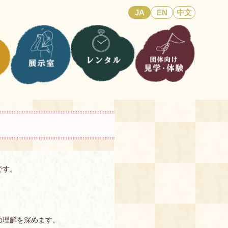
JA
EN
中文
です。
の理解を深めます。