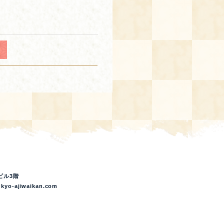
ビル3階
kyo-ajiwaikan.com