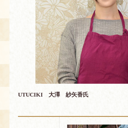
空き状況・ご予約
食の語り部の部屋
使用料・お支払い方法
展示見学
講演会付き料理教室
あじわい館弁当
UTUCIKI 大澤 紗矢香氏