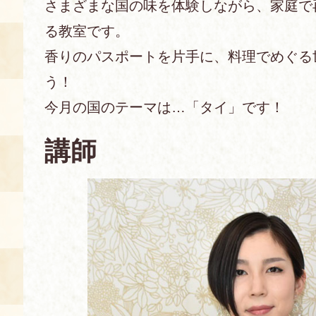
さまざまな国の味を体験しながら、家庭で
る教室です。
あじわい館とは
料理教室
香りのパスポートを片手に、料理でめぐる
う！
京の食文化について
今月の国のテーマは…「タイ」です！
募集中の教室
アクセス
展示室
講師
キャンセル・ご変更
FAQ
展示室のご紹介
レンタル
食の海援隊・陸援隊 会員限定
お土産コーナー
備品リスト
団体向け見学・体験