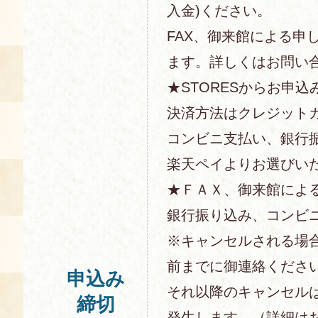
入金)ください。
FAX、御来館による申
ます。詳しくはお問い
★STORESからお申込
決済方法はクレジットカー
コンビニ支払い、銀行
楽天ペイよりお選びい
★ＦＡＸ、御来館によ
銀行振り込み、コンビ
※キャンセルされる場
前までに御連絡くださ
申込み
それ以降のキャンセル
締切
発生します。（詳細は