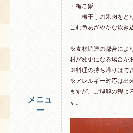
・梅ご飯
梅干しの果肉をとり
こむ色あざやかな炊き
※食材調達の都合によ
材が変更になる場合が
※料理の持ち帰りはで
※アレルギー対応は出
ますが、ご理解の程よ
メニュ
す。
ー