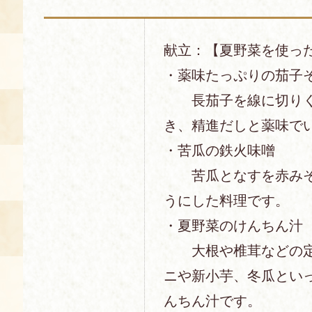
献立：【夏野菜を使っ
・薬味たっぷりの茄子
長茄子を線に切りく
き、精進だしと薬味で
・苦瓜の鉄火味噌
苦瓜となすを赤みそ
うにした料理です。
・夏野菜のけんちん汁
大根や椎茸などの定
ニや新小芋、冬瓜とい
んちん汁です。