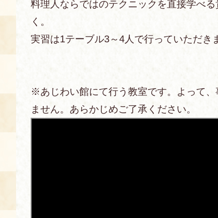
料理人ならではのテクニックを直接学べる
く。
あじわい館とは
料理教室
実習は1テーブル3～4人で行っていただき
京の食文化について
募集中の教室
※あじわい館にて行う教室です。よって、
アクセス
展示室
ません。あらかじめご了承ください。
キャンセル・ご変更
FAQ
展示室のご紹介
レンタル
食の海援隊・陸援隊 会員限定
お土産コーナー
備品リスト
団体向け見学・体験