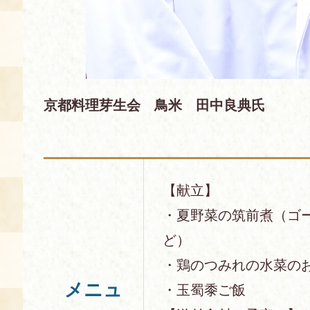
京都料理芽生会 鳥米 田中良典氏
【献立】
・夏野菜の筑前煮（ゴ
ど）
・鶏のつみれの水菜の
メニュ
・玉蜀黍ご飯