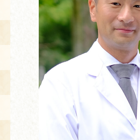
空き状況・ご予約
食の語り部の部屋
使用料・お支払い方法
展示見学
講演会付き料理教室
あじわい館弁当