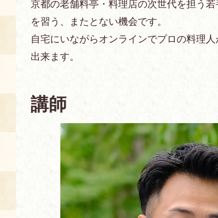
京都の老舗料亭・料理店の次世代を担う若
を習う、またとない機会です。
あじわい館とは
料理教室
自宅にいながらオンラインでプロの料理人
出来ます。
京の食文化について
募集中の教室
アクセス
展示室
講師
キャンセル・ご変更
FAQ
展示室のご紹介
レンタル
食の海援隊・陸援隊 会員限定
お土産コーナー
備品リスト
団体向け見学・体験