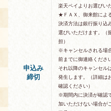
楽天ペイよりお選びい
★ＦＡＸ、御来館によ
決済方法は銀行振り込
選びいただけます。（
担）
※キャンセルされる場
前までに御連絡くださ
申込み
それ以降のキャンセル
締切
発生します。（詳細は
確認ください）
※期間内に決済が確認
加いただけない場合が