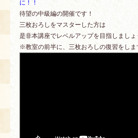
に！！
待望の中級編の開催です！
あじわい館とは
料理教室
三枚おろしをマスターした方は
是非本講座でレベルアップを目指しましょ
京の食文化について
※教室の前半に、三枚おろしの復習をしま
募集中の教室
アクセス
展示室
キャンセル・ご変更
FAQ
展示室のご紹介
レンタル
食の海援隊・陸援隊 会員限定
お土産コーナー
備品リスト
団体向け見学・体験