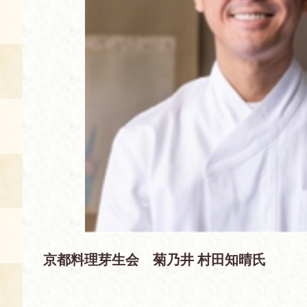
空き状況・ご予約
食の語り部の部屋
使用料・お支払い方法
展示見学
講演会付き料理教室
あじわい館弁当
京都料理芽生会 菊乃井 村田知晴氏