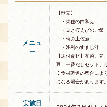
【献立】
・菜種の白和え
・豆と桜えびのご飯
・筍の土佐煮
メニュ
・浅利のすまし汁
ー
【送付食材】花菜、筍
豆、一番だしセット、
※食材調達の都合によ
になる場合があります
実施日