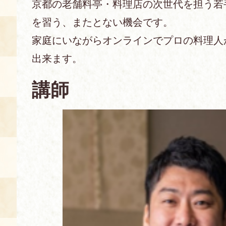
京都の老舗料亭・料理店の次世代を担う若
を習う、またとない機会です。
あじわい館とは
料理教室
家庭にいながらオンラインでプロの料理人
出来ます。
京の食文化について
講師
募集中の教室
アクセス
展示室
キャンセル・ご変更
FAQ
展示室のご紹介
レンタル
食の海援隊・陸援隊 会員限定
お土産コーナー
備品リスト
団体向け見学・体験