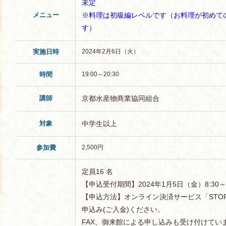
未定
メニュー
※料理は初級編レベルです（お料理が初めて
す）
実施日時
2024年2月6日（火）
時間
19:00～20:30
講師
京都水産物商業協同組合
対象
中学生以上
参加費
2,500円
定員16 名
【申込受付期間】2024年1月5日（金）8:30
【申込方法】オンライン決済サービス「STOR
申込み(ご入金)ください。
FAX、御来館による申し込みも受け付けてい