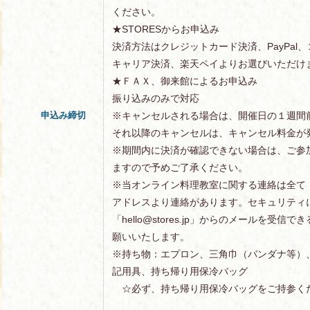
ください。
★STORESからお申込み
決済方法はクレジットカード決済、PayPal
キャリア決済、楽天ペイよりお選びいただけ
★ＦＡＸ、御来館によるお申込み
振り込みのみで対応
申込み締切
※キャンセルされる場合は、開催日の１週間
それ以降のキャンセルは、キャンセル料金が
※期間内に決済が確認できない場合は、ご参
ますので予めご了承ください。
※当オンライン料理教室に関する連絡は全て「hell
アドレスより連絡があります。セキュリティ
「hello@stores.jp」からのメールを受
願いいたします。
※持ち物：エプロン、三角巾（バンダナ等）
記用具、持ち帰り用保冷バッグ
☆必ず、持ち帰り用保冷バッグをご持参く