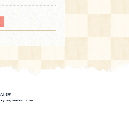
ビル3階
kyo-ajiwaikan.com