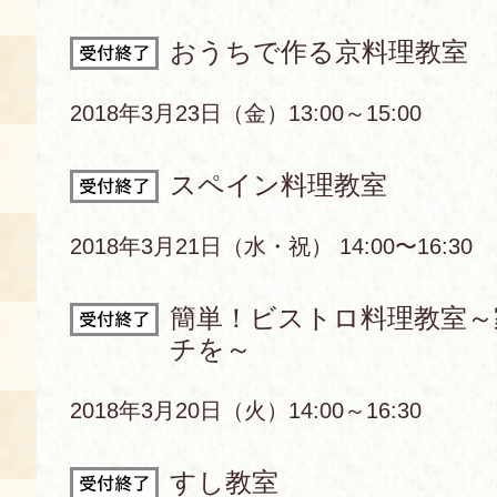
おうちで作る京料理教室
あじわい館とは
料理教室
2018年3月23日（金）13:00～15:00
京の食文化について
スペイン料理教室
募集中の教室
アクセス
展示室
2018年3月21日（水・祝） 14:00〜16:30
キャンセル・ご変更
FAQ
簡単！ビストロ料理教室～
展示室のご紹介
チを～
レンタル
食の海援隊・陸援隊 会員限定
2018年3月20日（火）14:00～16:30
お土産コーナー
備品リスト
団体向け見学・体験
すし教室