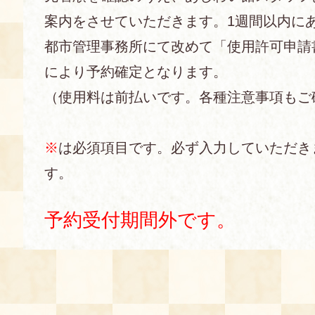
案内をさせていただきます。1週間以内に
あじわい館とは
都市管理事務所にて改めて「使用許可申請
料理教室
により予約確定となります。
京の食文化について
（使用料は前払いです。各種注意事項もご
募集中の教室
アクセス
展示室
※
は必須項目です。必ず入力していただき
す。
キャンセル・ご変更
FAQ
展示室のご紹介
予約受付期間外です。
レンタル
食の海援隊・陸援隊 会員限定
お土産コーナー
備品リスト
団体向け見学・体験