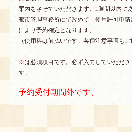
案内をさせていただきます。1週間以内に
あじわい館とは
都市管理事務所にて改めて「使用許可申請
料理教室
により予約確定となります。
京の食文化について
（使用料は前払いです。各種注意事項もご
募集中の教室
アクセス
展示室
※
は必須項目です。必ず入力していただき
す。
キャンセル・ご変更
FAQ
展示室のご紹介
予約受付期間外です。
レンタル
食の海援隊・陸援隊 会員限定
お土産コーナー
備品リスト
団体向け見学・体験