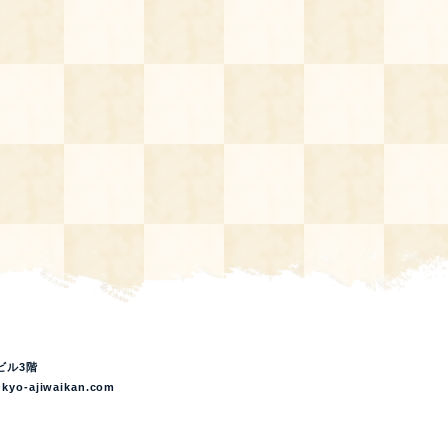
ビル3階
kyo-ajiwaikan.com