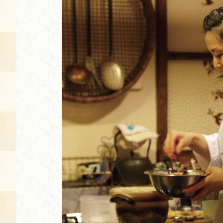
空き状況・ご予約
食の語り部の部屋
使用料・お支払い方法
展示見学
講演会付き料理教室
あじわい館弁当