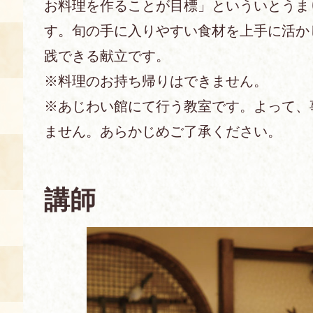
お料理を作ることが目標」といういとうま
す。旬の手に入りやすい食材を上手に活か
あじわい館とは
料理教室
践できる献立です。
※料理のお持ち帰りはできません。
京の食文化について
※あじわい館にて行う教室です。よって、
募集中の教室
ません。あらかじめご了承ください。
アクセス
展示室
キャンセル・ご変更
FAQ
講師
展示室のご紹介
レンタル
食の海援隊・陸援隊 会員限定
お土産コーナー
備品リスト
団体向け見学・体験