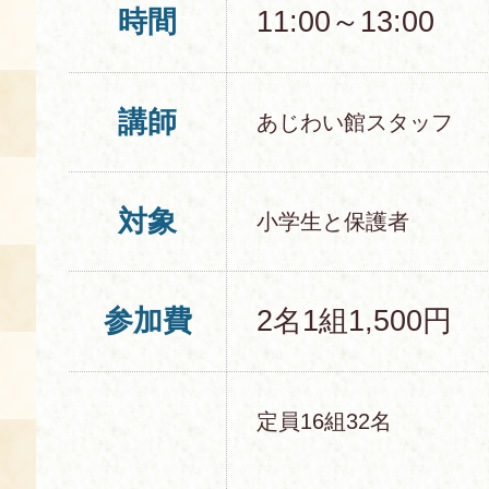
時間
11:00～13:00
空き状況・ご予約
食の語り部の部屋
講師
使用料・お支払い方法
あじわい館スタッフ
展示見学
対象
小学生と保護者
講演会付き料理教室
参加費
2名1組1,500円
あじわい館弁当
定員16組32名