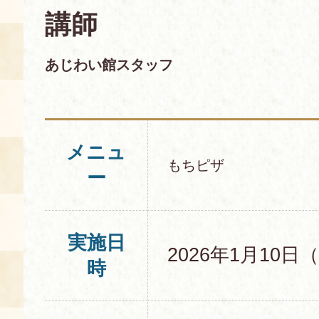
講師
あじわい館とは
料理教室
あじわい館スタッフ
京の食文化について
募集中の教室
アクセス
展示室
メニュ
もちピザ
ー
キャンセル・ご変更
FAQ
展示室のご紹介
レンタル
食の海援隊・陸援隊 会員限定
実施日
2026年1月10日
時
お土産コーナー
備品リスト
団体向け見学・体験