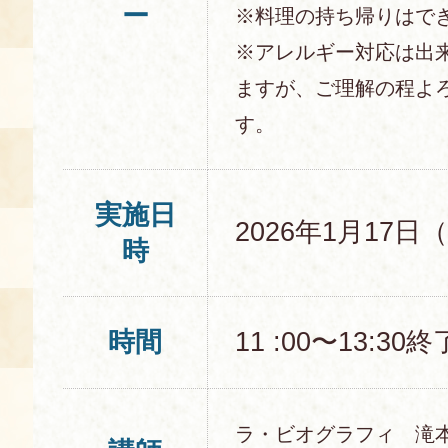
ー
※料理の持ち帰りはで
※アレルギー対応は出
ますが、ご理解の程よ
す。
実施日
2026年1月17日
時
時間
11 :00〜13:30
ラ・ビオグラフィ 滝