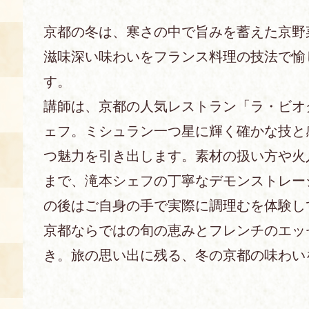
京都の冬は、寒さの中で旨みを蓄えた京野
あじわい館とは
料理教室
滋味深い味わいをフランス料理の技法で愉
す。
京の食文化について
講師は、京都の人気レストラン「ラ・ビオ
募集中の教室
ェフ。ミシュラン一つ星に輝く確かな技と
アクセス
展示室
つ魅力を引き出します。素材の扱い方や火
キャンセル・ご変更
まで、滝本シェフの丁寧なデモンストレー
FAQ
の後はご自身の手で実際に調理むを体験し
展示室のご紹介
レンタル
食の海援隊・陸援隊 会員限定
京都ならではの旬の恵みとフレンチのエッ
き。旅の思い出に残る、冬の京都の味わい
お土産コーナー
備品リスト
団体向け見学・体験