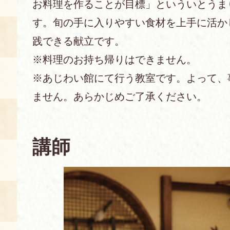
お料理を作ることが目標」といういとうま
す。旬の手に入りやすい食材を上手に活か
あじわい館とは
料理教室
践できる献立です。
※料理のお持ち帰りはできません。
京の食文化について
※あじわい館にて行う教室です。よって、
募集中の教室
ません。あらかじめご了承ください。
アクセス
展示室
キャンセル・ご変更
FAQ
講師
展示室のご紹介
レンタル
食の海援隊・陸援隊 会員限定
お土産コーナー
備品リスト
団体向け見学・体験