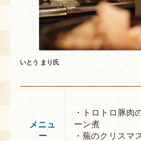
いとう まり氏
・トロトロ豚肉
ーン煮
メニュ
ー
・蕪のクリスマ