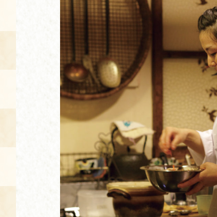
空き状況・ご予約
食の語り部の部屋
使用料・お支払い方法
展示見学
講演会付き料理教室
あじわい館弁当