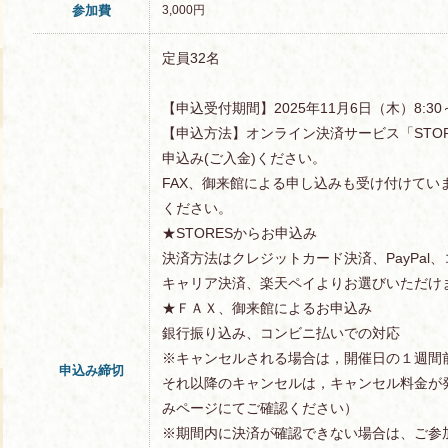
参加費
3,000円
定員32名
【申込受付期間】2025年11月6日（木）8:3
【申込方法】オンライン決済サービス「STOR
申込み(ご入金)ください。
FAX、御来館による申し込みも受け付けてい
ください。
★STORESからお申込み
決済方法はクレジットカード決済、PayPal
キャリア決済、楽天ペイよりお選びいただけ
★ＦＡＸ、御来館によるお申込み
銀行振り込み、コンビニ払いでの対応
※キャンセルされる場合は，開催日の１週間
申込み締切
それ以降のキャンセルは，キャンセル料金が
みページにてご確認ください）
※期間内に決済が確認できない場合は、ご参