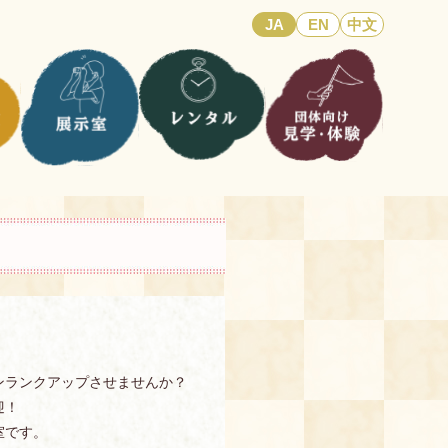
JA
EN
中文
ンランクアップさせませんか？
迎！
室です。