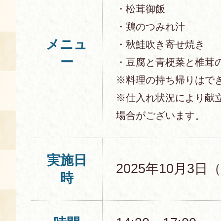
・松茸御飯
空き状況・ご予約
・鶏のつみれ汁
食の語り部の部屋
メニュ
・秋鮭吹き寄せ焼き
使用料・お支払い方法
ー
・豆腐と青梗菜と椎茸
展示見学
※料理の持ち帰りはで
※仕入れ状況により献
講演会付き料理教室
場合がございます。
あじわい館弁当
実施日
2025年10月3日
時