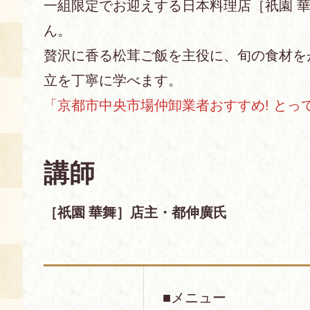
一組限定でお迎えする日本料理店［祇園 華
ん。
あじわい館とは
料理教室
贅沢に香る松茸ご飯を主役に、旬の食材を
立を丁寧に学べます。
京の食文化について
「京都市中央市場仲卸業者おすすめ! とっ
募集中の教室
アクセス
展示室
講師
キャンセル・ご変更
FAQ
展示室のご紹介
［祇園 華舞］店主・都伸廣氏
レンタル
食の海援隊・陸援隊 会員限定
お土産コーナー
備品リスト
団体向け見学・体験
■メニュー