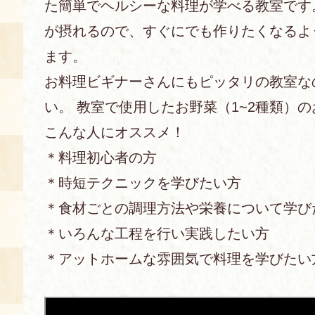
た簡単でヘルシーな料理が学べる教室です。 
が摂れるので、すぐにでも作りたくなるよ
あじわい館とは
料理教室
ます。
お料理ビギナーさんにもピッタリの教室な
京の食文化について
い。 教室で使用したお野菜（1~2種類）
募集中の教室
こんな人にオススメ！
アクセス
展示室
＊料理初心者の方
キャンセル・ご変更
＊時短テクニックを学びたい方
FAQ
＊食材ごとの調理方法や栄養について学び
展示室のご紹介
レンタル
食の海援隊・陸援隊 会員限定
＊いろんな工程を行い実践したい方
＊アットホームな雰囲気で料理を学びたい
お土産コーナー
備品リスト
団体向け見学・体験