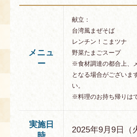
献立：
台湾風まぜそば
レンチン！こまツナ
メニュ
野菜たまごスープ
ー
※食材調達の都合上、
となる場合がございま
い。
※料理のお持ち帰りは
実施日
2025年9月9日（
時