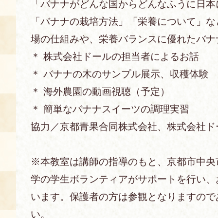
「バナナがどんな国からどんなふうに日本
「バナナの栽培方法」「栄養について」な
あじわい館とは
料理教室
場の仕組みや、栄養バランスに優れたバナ
＊ 株式会社ドールの担当者によるお話
京の食文化について
＊ バナナの木のサンプル展示、収穫体験
募集中の教室
＊ 海外農園の動画視聴（予定）
アクセス
展示室
＊ 簡単なバナナスイーツの調理実習
キャンセル・ご変更
協力／京都青果合同株式会社、株式会社ド
FAQ
展示室のご紹介
レンタル
食の海援隊・陸援隊 会員限定
※本教室は講師の指導のもと、京都市中央
学の学生ボランティアがサポートを行い、
お土産コーナー
います。保護者の方は参観となりますので
備品リスト
団体向け見学・体験
い。