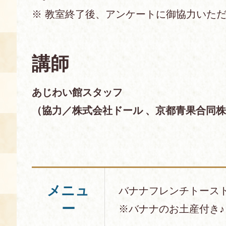
※ 教室終了後、アンケートに御協力いた
空き状況・ご予約
食の語り部の部屋
使用料・お支払い方法
講師
展示見学
あじわい館スタッフ
（協力／株式会社ドール 、京都青果合同
講演会付き料理教室
あじわい館弁当
メニュ
バナナフレンチトース
ー
※バナナのお土産付き♪