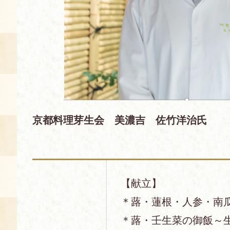
空き状況・ご予約
食の語り部の部屋
使用料・お支払い方法
展示見学
講演会付き料理教室
京都料理芽生会 美濃吉 佐竹洋治氏
あじわい館弁当
【献立】
＊蕗・蓮根・人参・南
＊蕗・壬生菜の御飯～