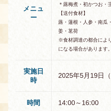
＊蕗梅煮・初かつお・
メニュ
【送付食材】
ー
蕗・蓮根・人参・南瓜
姜・茗荷
※食材調達の都合によ
になる場合があります
実施日
2025年5月19日
時
時間
14:00～16:00