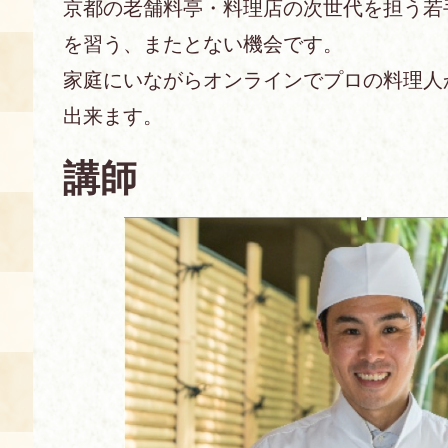
京都の老舗料亭・料理店の次世代を担う若
を習う、またとない機会です。
あじわい館とは
料理教室
家庭にいながらオンラインでプロの料理人
出来ます。
京の食文化について
講師
募集中の教室
アクセス
展示室
キャンセル・ご変更
FAQ
展示室のご紹介
レンタル
食の海援隊・陸援隊 会員限定
お土産コーナー
備品リスト
団体向け見学・体験