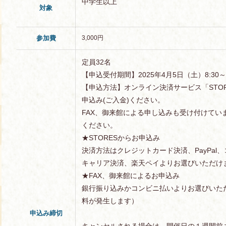
中学生以上
対象
参加費
3,000円
定員32名
【申込受付期間】2025年4月5日（土）8:3
【申込方法】オンライン決済サービス「STOR
申込み(ご入金)ください。
FAX、御来館による申し込みも受け付けてい
ください。
★STORESからお申込み
決済方法はクレジットカード決済、PayPal
キャリア決済、楽天ペイよりお選びいただけ
★FAX、御来館によるお申込み
銀行振り込みかコンビニ払いよりお選びいた
料が発生します）
申込み締切
キャンセルされる場合は、開催日の１週間前