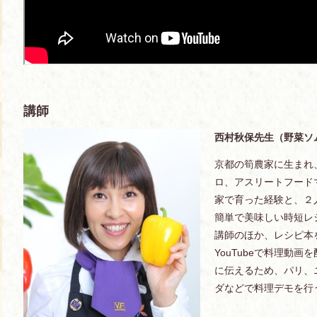
講師
西村秋保先生（野菜ソ
京都の筍農家に生まれ
ロ、アスリートフード
家で育った経験と、２
簡単で美味しい時短レ
講師のほか、レシピ本
YouTubeで料理動
に伝えるため、パリ、
ダなどで料理デモを行