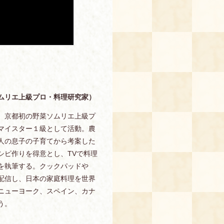
ムリエ上級プロ・料理研究家）
、京都初の野菜ソムリエ上級プ
マイスター１級として活動。農
人の息子の子育てから考案した
シピ作りを得意とし、TVで料理
を執筆する。クックパッドや
画を配信し、日本の家庭料理を世界
ニューヨーク、スペイン、カナ
う。