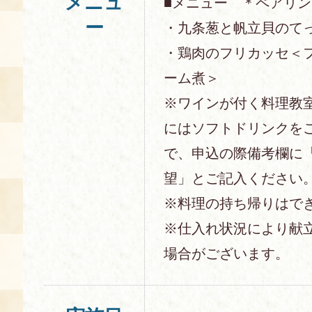
メニュ
■メニュー ＊ペアリ
ー
・九条葱と帆立貝のて
・鶏肉のフリカッセ＜
ーム煮＞
※ワインが付く料理教
にはソフトドリンクを
で、申込の際備考欄に
望」とご記入ください
※料理の持ち帰りはで
※仕入れ状況により献
場合がございます。