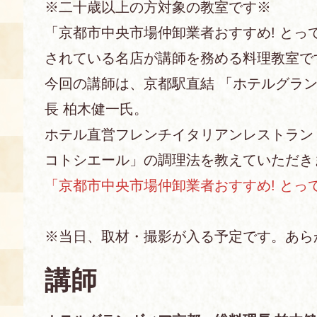
※二十歳以上の方対象の教室です※
「京都市中央市場仲卸業者おすすめ! とっ
あじわい館とは
料理教室
されている名店が講師を務める料理教室で
今回の講師は、京都駅直結 「ホテルグラン
京の食文化について
長 柏木健一氏。
募集中の教室
ホテル直営フレンチイタリアンレストラン
アクセス
展示室
コトシエール」の調理法を教えていただき
キャンセル・ご変更
「京都市中央市場仲卸業者おすすめ! とっ
FAQ
展示室のご紹介
レンタル
食の海援隊・陸援隊 会員限定
※当日、取材・撮影が入る予定です。あら
お土産コーナー
講師
備品リスト
団体向け見学・体験