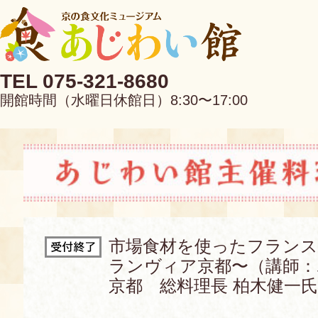
TEL 075-321-8680
開館時間（水曜日休館日）8:30〜17:00
EN
中文
市場⾷材を使ったフランス
ランヴィア京都〜（講師
当館について
京都 総料理長 柏木健一