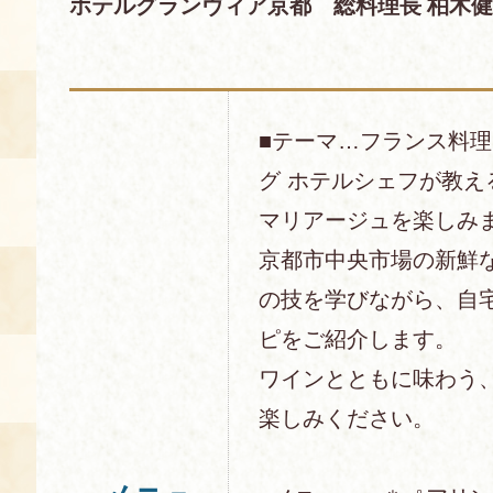
ホテルグランヴィア京都 総料理長 柏木
空き状況・ご予約
食の語り部の部屋
使用料・お支払い方法
■テーマ…フランス料
展示見学
グ ホテルシェフが教え
マリアージュを楽しみ
講演会付き料理教室
京都市中央市場の新鮮
の技を学びながら、自
あじわい館弁当
ピをご紹介します。
ワインとともに味わう
楽しみください。